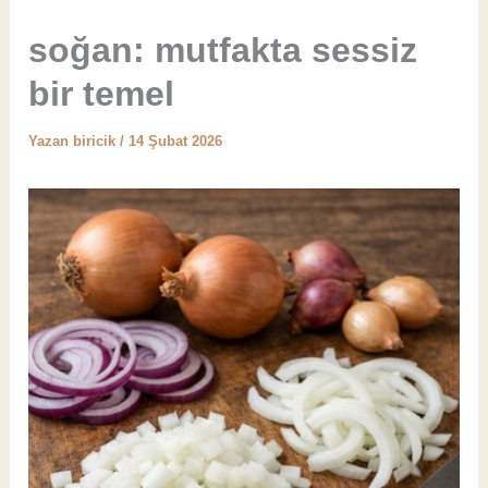
İçeriğe
soğan: mutfakta sessiz
atla
bir temel
Yazan
biricik
/
14 Şubat 2026