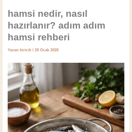
İçeriğe
hamsi nedir, nasıl
atla
hazırlanır? adım adım
hamsi rehberi
Yazan
biricik
/
20 Ocak 2026